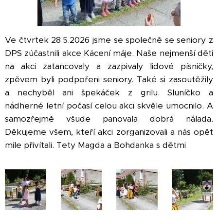
Ve čtvrtek 28.5.2026 jsme se společně se seniory z
DPS zúčastnili akce Kácení máje. Naše nejmenší děti
na akci zatancovaly a zazpivaly lidové písničky,
zpěvem byli podpořeni seniory. Také si zasoutěžily
a nechyběl ani špekáček z grilu. Sluníčko a
nádherné letní počasí celou akci skvěle umocnilo. A
samozřejmě všude panovala dobrá nálada.
Děkujeme všem, kteří akci zorganizovali a nás opět
mile přivítali. Tety Magda a Bohdanka s dětmi