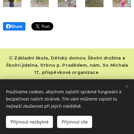
Share
© Základní škola, Dětský domov, Školní družina a
Školní jídelna, Vrbno p. Pradědem, nám. Sv. Michala
17, příspěvková organizace
IČ: 00852619, číslo účtu: 4438771/0100, datová schránka: xkfhkxr,
tel. 554/751720, fax. 554/753162, příspěvková organizace
Používáme cookies, abychom zajistili správné fungování a
Moravskoslezského kraje
bezpečnost našich stránek. Tím vám můžeme zajistit tu
nejlepší zkušenost při jejich návštěvě.
základní škola
dětský domov
ochrana osobních údajů
prohlášení o přístupnosti
kontakt
Přijmout nezbytné
Přijmout vše
Cookies