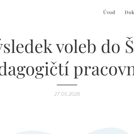
Úvod
Dok
sledek voleb do 
dagogičtí pracovn
27.05.2026