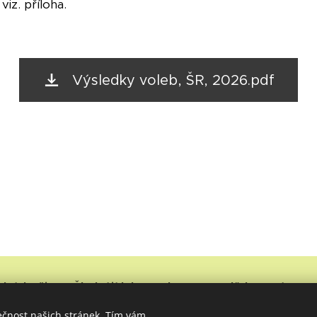
iz. příloha.
Výsledky voleb, ŠR, 2026.pdf
lní družina a Školní jídelna, Vrbno p. Pradědem, nám. Sv
vá schránka: xkfhkxr, tel. 554/751720, fax. 554/753162, příspěvková 
ečnost našich stránek. Tím vám