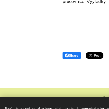
pracovnice. Výyledky - v
Share
© Základní škola, Dětský domov, Ško
IČ: 00852619, číslo účtu: 4438771/0100, dato
Používáme cookies, abychom zajistili správné fungování a bezp