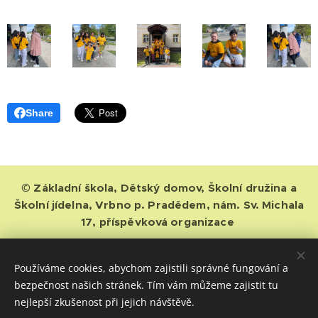
Share
© Základní škola, Dětský domov, Školní družina a
Školní jídelna, Vrbno p. Pradědem, nám. Sv. Michala
17, příspěvková organizace
IČ: 00852619, číslo účtu: 4438771/0100, datová schránka: xkfhkxr,
tel. 554/751720, fax. 554/753162, příspěvková organizace
Používáme cookies, abychom zajistili správné fungování a
Moravskoslezského kraje
bezpečnost našich stránek. Tím vám můžeme zajistit tu
nejlepší zkušenost při jejich návštěvě.
základní škola
dětský domov
ochrana osobních údajů