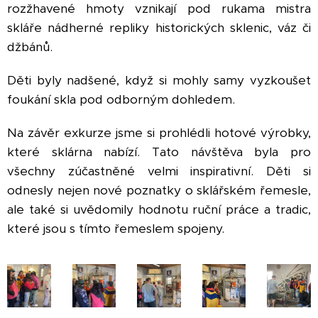
rozžhavené hmoty vznikají pod rukama mistra
skláře nádherné repliky historických sklenic, váz či
džbánů.
Děti byly nadšené, když si mohly samy vyzkoušet
foukání skla pod odborným dohledem.
Na závěr exkurze jsme si prohlédli hotové výrobky,
které sklárna nabízí. Tato návštěva byla pro
všechny zúčastněné velmi inspirativní. Děti si
odnesly nejen nové poznatky o sklářském řemesle,
ale také si uvědomily hodnotu ruční práce a tradic,
které jsou s tímto řemeslem spojeny.