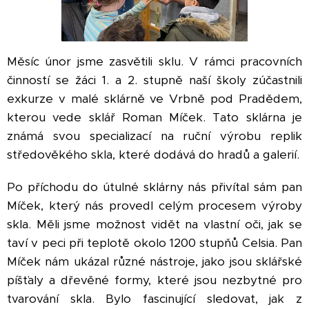
Měsíc únor jsme zasvětili sklu. V rámci pracovních
činností se žáci 1. a 2. stupně naší školy zúčastnili
exkurze v malé sklárně ve Vrbně pod Pradědem,
kterou vede sklář Roman Míček. Tato sklárna je
známá svou specializací na ruční výrobu replik
středověkého skla, které dodává do hradů a galerií.
Po příchodu do útulné sklárny nás přivítal sám pan
Míček, který nás provedl celým procesem výroby
skla. Měli jsme možnost vidět na vlastní oči, jak se
taví v peci při teplotě okolo 1200 stupňů Celsia. Pan
Míček nám ukázal různé nástroje, jako jsou sklářské
píšťaly a dřevěné formy, které jsou nezbytné pro
tvarování skla. Bylo fascinující sledovat, jak z